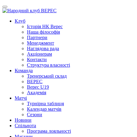
Клуб
Iсторiя НК Верес
Наша фiлософiя
Партнери
Менеджмент
Наглядова рада
Акціонерам
Контакти
Структура власності
Команда
Тренерський склад
ВЕРЕС
Верес U19
Академія
Матчі
Турнірна таблиця
Календар матчів
Сезони
Новини
Спільнота
Програма лояльності
Магазин