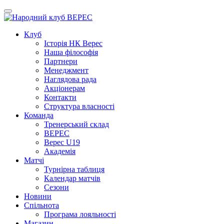
Клуб
Iсторiя НК Верес
Наша фiлософiя
Партнери
Менеджмент
Наглядова рада
Акціонерам
Контакти
Структура власності
Команда
Тренерський склад
ВЕРЕС
Верес U19
Академія
Матчі
Турнірна таблиця
Календар матчів
Сезони
Новини
Спільнота
Програма лояльності
Магазин