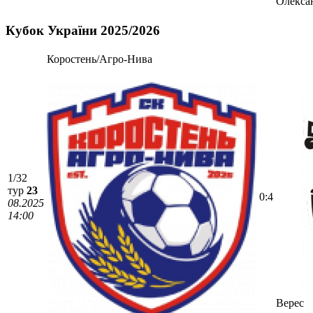
Олекса
Кубок України 2025/2026
Коростень/Агро-Нива
1/32
тур
23
0:4
08.2025
14:00
Верес