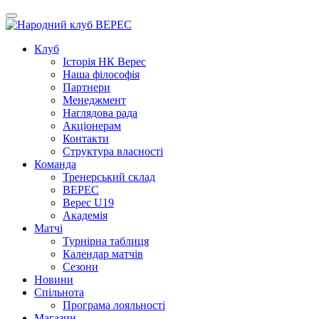
Клуб
Iсторiя НК Верес
Наша фiлософiя
Партнери
Менеджмент
Наглядова рада
Акціонерам
Контакти
Структура власності
Команда
Тренерський склад
ВЕРЕС
Верес U19
Академія
Матчі
Турнірна таблиця
Календар матчів
Сезони
Новини
Спільнота
Програма лояльності
Магазин