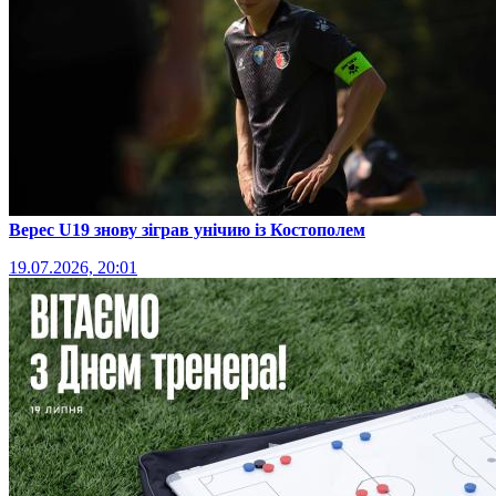
Верес U19 знову зіграв унічию із Костополем
19.07.2026, 20:01