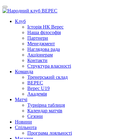
Клуб
Iсторiя НК Верес
Наша фiлософiя
Партнери
Менеджмент
Наглядова рада
Акціонерам
Контакти
Структура власності
Команда
Тренерський склад
ВЕРЕС
Верес U19
Академія
Матчі
Турнірна таблиця
Календар матчів
Сезони
Новини
Спільнота
Програма лояльності
Магазин