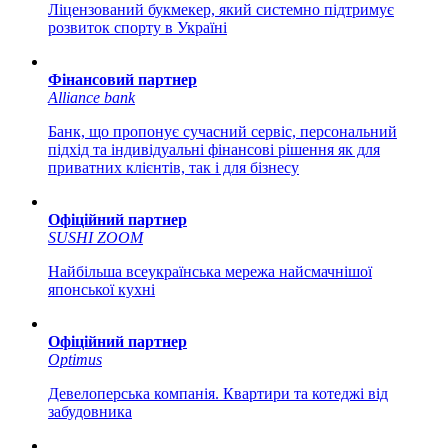
Ліцензований букмекер, який системно підтримує
розвиток спорту в Україні
Фінансовий партнер
Alliance bank
Банк, що пропонує сучасний сервіс, персональний
підхід та індивідуальні фінансові рішення як для
приватних клієнтів, так і для бізнесу
Офіційний партнер
SUSHI ZOOM
Найбільша всеукраїнська мережа найсмачнішої
японської кухні
Офіційний партнер
Optimus
Девелоперська компанія. Квартири та котеджі від
забудовника