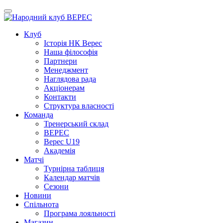
Клуб
Iсторiя НК Верес
Наша фiлософiя
Партнери
Менеджмент
Наглядова рада
Акціонерам
Контакти
Структура власності
Команда
Тренерський склад
ВЕРЕС
Верес U19
Академія
Матчі
Турнірна таблиця
Календар матчів
Сезони
Новини
Спільнота
Програма лояльності
Магазин