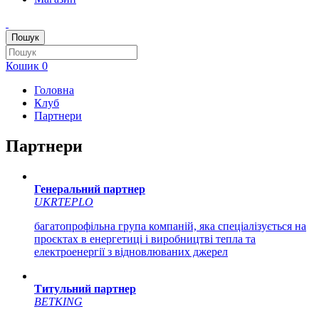
Пошук
Кошик
0
Головна
Клуб
Партнери
Партнери
Генеральний партнер
UKRTEPLO
багатопрофільна група компаній, яка спеціалізується на
проєктах в енергетиці і виробництві тепла та
електроенергії з відновлюваних джерел
Титульний партнер
BETKING