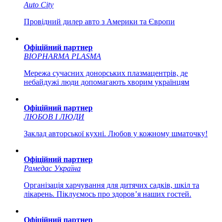
Auto City
Провідний дилер авто з Америки та Європи
Офіційний партнер
BIOPHARMA PLASMA
Мережа сучасних донорських плазмацентрів, де
небайдужі люди допомагають хворим українцям
Офіційний партнер
ЛЮБОВ І ЛЮДИ
Заклад авторської кухні. Любов у кожному шматочку!
Офіційний партнер
Рамедас Україна
Організація харчування для дитячих садків, шкіл та
лікарень. Піклуємось про здоров’я наших гостей.
Офіційний партнер