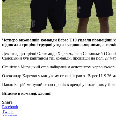
Четверо вихованців команди Верес U19 уклали повноцінні к
підписали трирічні трудові угоди з червоно-чорними, а гол
Дев'ятнадцятирічні Олександр Харечко, Іван Саноцький і Стан
Саноцький був капітаном тієї команди, провівши на полі 27 матч
Станіслав Мігуцький став найкращим асистентом червоно-чорних
Олександр Харечко у минулому сезоні зіграв за Верес U19 26 мат
Павло Багрій минулий сезон провів в оренді у столичному Локомо
Вітаємо в команді, хлопці!
Share
Facebook
Twitter