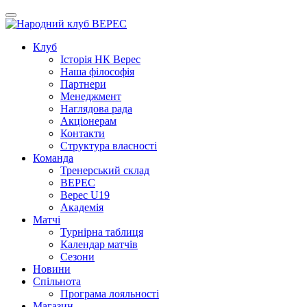
Клуб
Iсторiя НК Верес
Наша фiлософiя
Партнери
Менеджмент
Наглядова рада
Акціонерам
Контакти
Структура власності
Команда
Тренерський склад
ВЕРЕС
Верес U19
Академія
Матчі
Турнірна таблиця
Календар матчів
Сезони
Новини
Спільнота
Програма лояльності
Магазин