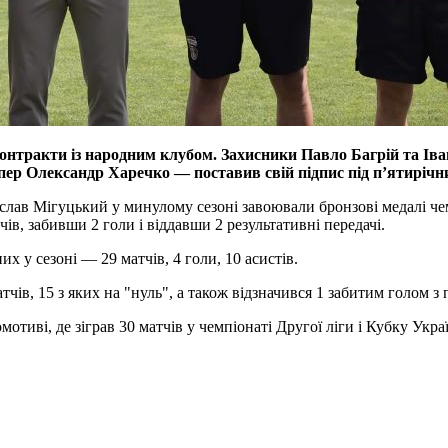
онтракти із народним клубом. Захисники Павло Багрій та Ів
кіпер Олександр Харечко — поставив свій підпис під пʼятиріч
іслав Мігуцький у минулому сезоні завоювали бронзові медалі ч
ів, забивши 2 голи і віддавши 2 результативні передачі.
 у сезоні — 29 матчів, 4 голи, 10 асистів.
чів, 15 з яких на "нуль", а також відзначився 1 забитим голом з 
тиві, де зіграв 30 матчів у чемпіонаті Другої ліги і Кубку Украї