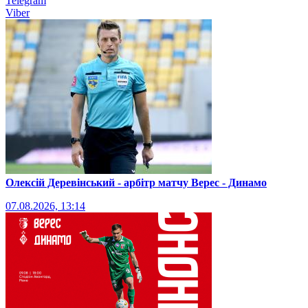
Telegram
Viber
Олексій Деревінський - арбітр матчу Верес - Динамо
07.08.2026, 13:14