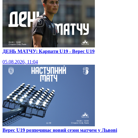
ДЕНЬ МАТЧУ: Карпати U19 - Верес U19
05.08.2026, 11:04
Верес U19 розпочинає новий сезон матчем у Львові