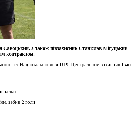
ан Саноцький, а також півзахисник Станіслав Мігуцький —
ним контрактом.
емпіонату Національної ліги U19. Центральний захисник Іван
пенальті.
ни, забив 2 голи.