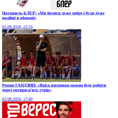
Натанаель БЛЕР: «Ми билися дуже добре і були дуже
надійні в обороні»
02.08.2026, 22:16
Роман ГАНДЗИН: «Якісь висновки можна буде робити
через чотири-п'ять турів»
02.08.2026, 17:40