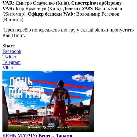
VAR:
Дмитро Осауленко (Київ).
Спостерігач арбітражу
VAR:
Ігор Ярменчук (Київ).
Делегат УАФ:
Василь Бабій
(Житомир).
Офіцер безпеки УАФ:
Володимир Регелюк
(Вінниця).
Через перебір попереджень цю гру у складі рівнян пропустить
Кай Ціпот.
Share
Facebook
Twitter
Telegram
Viber
ДЕНЬ МАТЧУ: Верес - Динамо