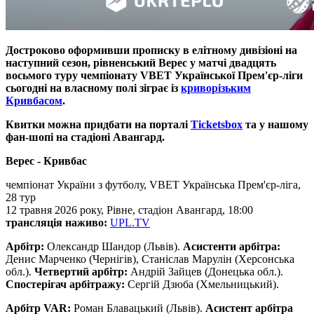
Достроково оформивши прописку в елітному дивізіоні на
наступний сезон, рівненський Верес у матчі двадцять
восьмого туру чемпіонату VBET Української Прем'єр-ліги
сьогодні на власному полі зіграє із
криворізьким
Кривбасом
.
Квитки можна придбати на порталі
Ticketsbox
та у нашому
фан-шопі на стадіоні Авангард​​​​​​​​​​​​​​.
Верес - Кривбас
чемпіонат України з футболу, VBET Українська Прем'єр-ліга,
28 тур
12 травня 2026 року, Рівне, стадіон Авангард, 18:00
трансляція наживо:
UPL.TV
Арбітр:
Олександр Шандор (Львів).
Асистенти арбітра:
Денис Марченко (Чернігів), Станіслав Марулін (Херсонська
обл.).
Четвертий арбітр:
Андрій Зайцев (Донецька обл.).
Спостерігач арбітражу:
Сергій Дзюба (Хмельницький).
Арбітр VAR:
Роман Блавацький (Львів).
Асистент арбітра