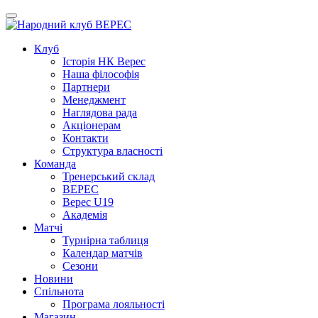
Клуб
Iсторiя НК Верес
Наша фiлософiя
Партнери
Менеджмент
Наглядова рада
Акціонерам
Контакти
Структура власності
Команда
Тренерський склад
ВЕРЕС
Верес U19
Академія
Матчі
Турнірна таблиця
Календар матчів
Сезони
Новини
Спільнота
Програма лояльності
Магазин