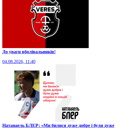
До уваги вболівальників!
04.08.2026, 11:40
Натанаель БЛЕР: «Ми билися дуже добре і були дуже