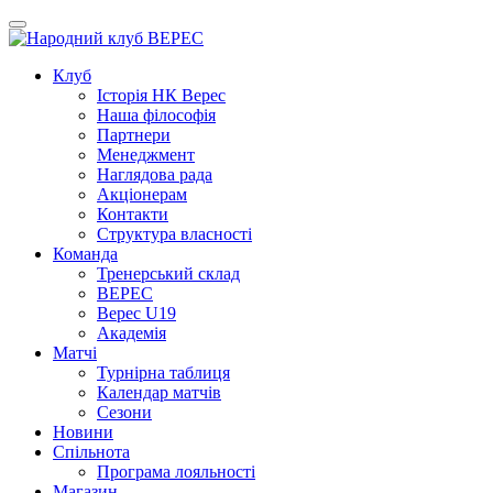
Клуб
Iсторiя НК Верес
Наша фiлософiя
Партнери
Менеджмент
Наглядова рада
Акціонерам
Контакти
Структура власності
Команда
Тренерський склад
ВЕРЕС
Верес U19
Академія
Матчі
Турнірна таблиця
Календар матчів
Сезони
Новини
Спільнота
Програма лояльності
Магазин