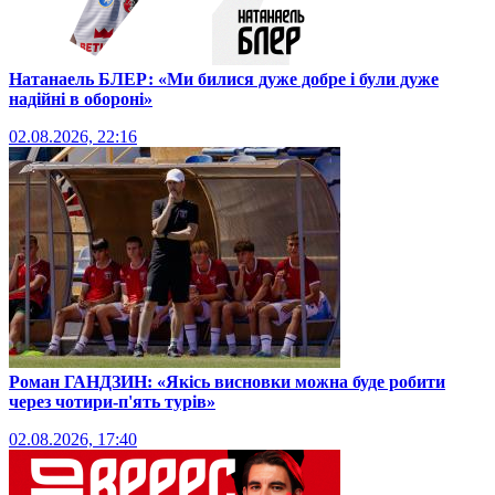
Натанаель БЛЕР: «Ми билися дуже добре і були дуже
надійні в обороні»
02.08.2026, 22:16
Роман ГАНДЗИН: «Якісь висновки можна буде робити
через чотири-п'ять турів»
02.08.2026, 17:40