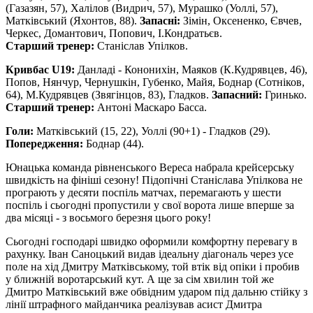
(Газазян, 57), Халілов (Видрич, 57), Мурашко (Уоллі, 57),
Матківський (Яхонтов, 88).
Запасні:
Зімін, Оксененко, Євчев,
Черкес, Домантович, Попович, І.Кондратьєв.
Старший тренер:
Станіслав Упілков.
Кривбас U19:
Данладі - Кононихін, Маяков (К.Кудрявцев, 46),
Попов, Нянчур, Чернушкін, Губенко, Майя, Боднар (Сотніков,
64), М.Кудрявцев (Звягінцов, 83), Гладков.
Запасний:
Гринько.
Старший тренер:
Антоні Маскаро Басса.
Голи:
Матківський (15, 22), Уоллі (90+1) - Гладков (29).
Попередження:
Боднар (44).
Юнацька команда рівненського Вереса набрала крейсерську
швидкість на фініші сезону! Підопічні Станіслава Упілкова не
програють у десяти поспіль матчах, перемагають у шести
поспіль і сьогодні пропустили у свої ворота лише вперше за
два місяці - з восьмого березня цього року!
Сьогодні господарі швидко оформили комфортну перевагу в
рахунку. Іван Саноцький видав ідеальну діагональ через усе
поле на хід Дмитру Матківському, той втік від опіки і пробив
у ближній воротарський кут. А ще за сім хвилин той же
Дмитро Матківський вже обвідним ударом під дальню стійку з
лінії штрафного майданчика реалізував асист Дмитра