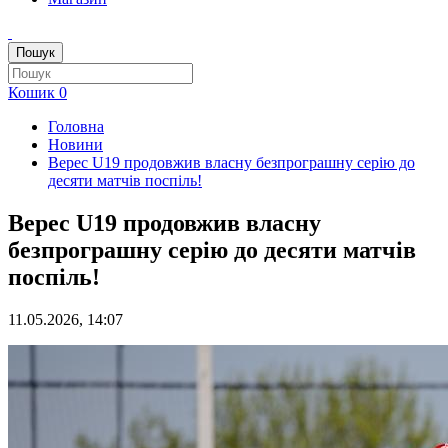
Пошук
Кошик
0
Головна
Новини
Верес U19 продовжив власну безпрограшну серію до
десяти матчів поспіль!
Верес U19 продовжив власну
безпрограшну серію до десяти матчів
поспіль!
11.05.2026, 14:07