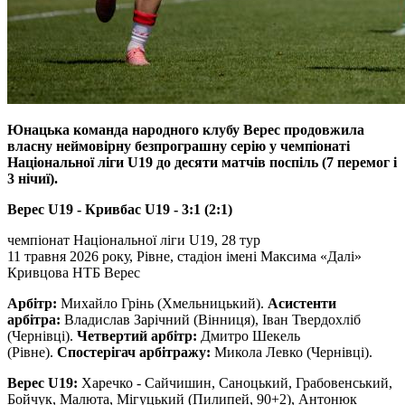
Юнацька команда народного клубу Верес продовжила
власну неймовірну безпрограшну серію у чемпіонаті
Національної ліги U19 до десяти матчів поспіль (7 перемог і
3 нічиї).
Верес U19 - Кривбас U19 - 3:1 (2:1)
чемпіонат Національної ліги U19, 28 тур
11 травня 2026 року, Рівне, стадіон імені Максима «Далі»
Кривцова НТБ Верес
Арбітр:
Михайло Грінь (Хмельницький).
Асистенти
арбітра:
Владислав Зарічний (Вінниця), Іван Твердохліб
(Чернівці).
Четвертий арбітр:
Дмитро Шекель
(Рівне).
Спостерігач арбітражу:
Микола Левко (Чернівці).
Верес U19:
Харечко - Сайчишин, Саноцький, Грабовенський,
Бойчук, Малюта, Мігуцький (Пилипей, 90+2), Антонюк