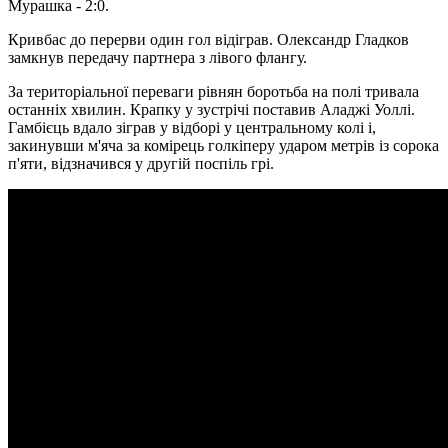
Мурашка - 2:0.
Кривбас до перерви один гол відіграв. Олександр Гладков
замкнув передачу партнера з лівого флангу.
За територіальної переваги рівнян боротьба на полі тривала
останніх хвилин. Крапку у зустрічі поставив Аладжі Уоллі.
Гамбієць вдало зіграв у відборі у центральному колі і,
закинувши м'яча за комірець голкіперу ударом метрів із сорока
п'яти, відзначився у другій поспіль грі.