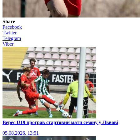
Share
Facebook
Twitter
Telegram
Viber
Верес U19 програв стартовий матч сезону у Львові
05.08.2026, 13:51