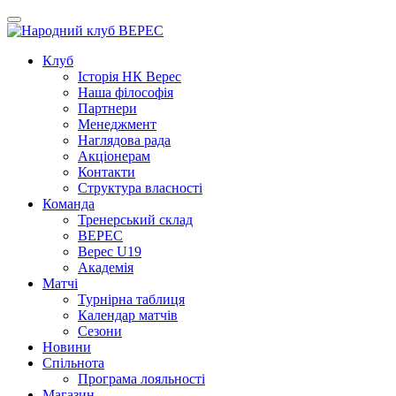
Клуб
Iсторiя НК Верес
Наша фiлософiя
Партнери
Менеджмент
Наглядова рада
Акціонерам
Контакти
Структура власності
Команда
Тренерський склад
ВЕРЕС
Верес U19
Академія
Матчі
Турнірна таблиця
Календар матчів
Сезони
Новини
Спільнота
Програма лояльності
Магазин