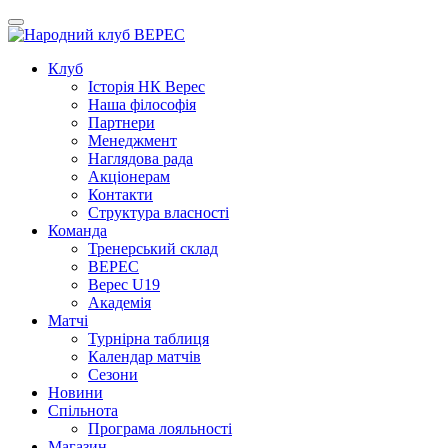
Клуб
Iсторiя НК Верес
Наша фiлософiя
Партнери
Менеджмент
Наглядова рада
Акціонерам
Контакти
Структура власності
Команда
Тренерський склад
ВЕРЕС
Верес U19
Академія
Матчі
Турнірна таблиця
Календар матчів
Сезони
Новини
Спільнота
Програма лояльності
Магазин